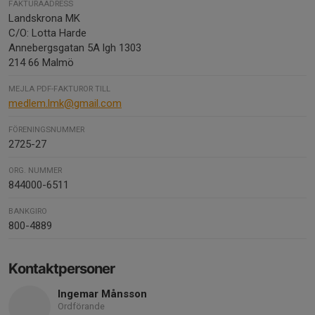
FAKTURAADRESS
Landskrona MK
C/O: Lotta Harde
Annebergsgatan 5A lgh 1303
214 66 Malmö
MEJLA PDF-FAKTUROR TILL
medlem.lmk@gmail.com
FÖRENINGSNUMMER
2725-27
ORG. NUMMER
844000-6511
BANKGIRO
800-4889
Kontaktpersoner
Ingemar Månsson
Ordförande