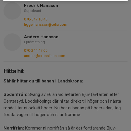
Fredrik Hansson
Suppleant
070-547 10 45
figge.hansson@telia.com
Anders Hansson
Ljudmätning
070-244 47 65
anders@crosslinus.com
Hitta hit
Såhär hittar du till banan i Landskrona:
Söderifrån:
Sväng av E6:an vid avfarten Bjuv (avfarten efter
Centersyd, Löddeköping) där ni tar direkt till höger och i nästa
rondell tar ni också höger. Nu har ni banan på högersidan, tag
första vägen till höger och ni är framme.
Norrifrån:
Kommer ni norrifrån så är det fortfarande Bjuv-