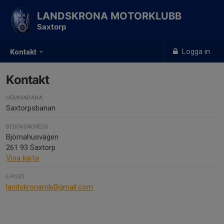
LANDSKRONA MOTORKLUBB
Saxtorp
Logga in
Kontakt
Kontakt
HEMMABANA
Saxtorpsbanan
BESÖKSADRESS
Björnahusvägen
261 93 Saxtorp
Visa karta
E-POST
landskronamk@gmail.com