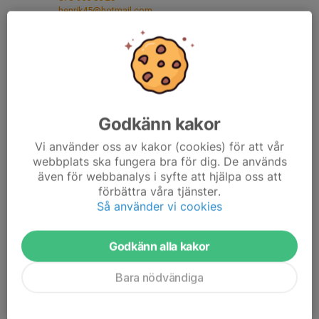
henrik45@hotmail.com
David Tegnér
Ledamot
070-847 76 22
david.tegner@ottobyggnads.se
Anders Mårtensson
Godkänn kakor
Ledamot, vatten & avlopp
Vi använder oss av kakor (cookies) för att vår
070-883 56 44
webbplats ska fungera bra för dig. De används
andersmartensson67@gmail.com
även för webbanalys i syfte att hjälpa oss att
förbättra våra tjänster.
Marianne Westergaard
Så använder vi cookies
Suppleant
majsan.westergaard@gmail.com
Godkänn alla kakor
Lars Andersson
Suppleant
Bara nödvändiga
073-530 57 58
lasse.plattsattningsbolaget@live.se