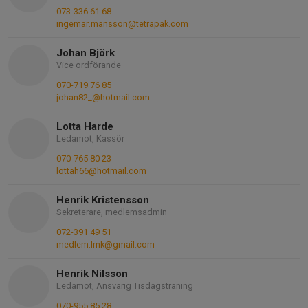
073-336 61 68
ingemar.mansson@tetrapak.com
Johan Björk
Vice ordförande
070-719 76 85
johan82_@hotmail.com
Lotta Harde
Ledamot, Kassör
070-765 80 23
lottah66@hotmail.com
Henrik Kristensson
Sekreterare, medlemsadmin
072-391 49 51
medlem.lmk@gmail.com
Henrik Nilsson
Ledamot, Ansvarig Tisdagsträning
070-955 85 28