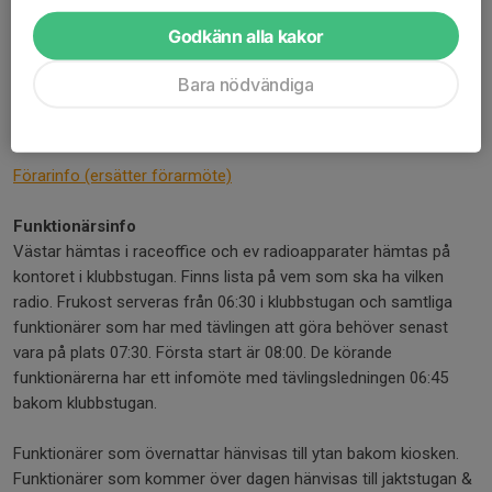
Länk till anmälan (SvemoTA)
Godkänn alla kakor
Länk till Tilläggsregler
Bara nödvändiga
Startlista (uppdaterad 2025-11-13)
Startlistan uppdateras löpande fram tills anmälan är stängd.
Förarinfo (ersätter förarmöte)
Funktionärsinfo
Västar hämtas i raceoffice och ev radioapparater hämtas på
kontoret i klubbstugan. Finns lista på vem som ska ha vilken
radio. Frukost serveras från 06:30 i klubbstugan och samtliga
funktionärer som har med tävlingen att göra behöver senast
vara på plats 07:30. Första start är 08:00. De körande
funktionärerna har ett infomöte med tävlingsledningen 06:45
bakom klubbstugan.
Funktionärer som övernattar hänvisas till ytan bakom kiosken.
Funktionärer som kommer över dagen hänvisas till jaktstugan &