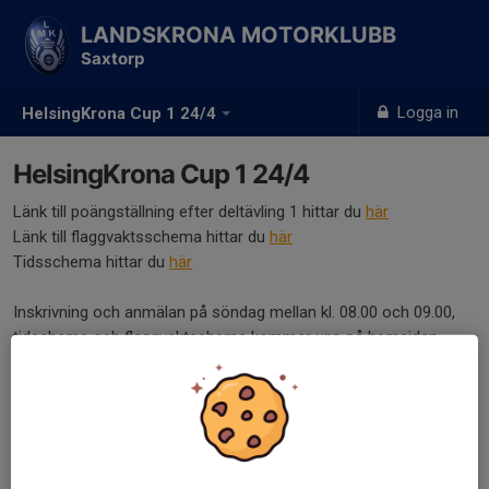
LANDSKRONA MOTORKLUBB
Saxtorp
Logga in
HelsingKrona Cup 1 24/4
HelsingKrona Cup 1 24/4
Länk till poängställning efter deltävling 1 hittar du
här
Länk till flaggvaktsschema hittar du
här
Tidsschema hittar du
här
Inskrivning och anmälan på söndag mellan kl. 08.00 och 09.00,
tidschema och flaggvaktschema kommer upp på hemsidan
under torsdagskvällen.
Första klubbtävlingen närmar sig och det är tid att anmäla dig. Vi
kör söndagen den 24/4 i Helsingborg på Välabanan.
Uppdelning och heat bestäms efter inkomna anmälningar. Vi kör
alla klasser från 50cc till 450cc.