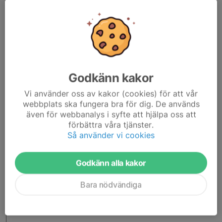
Klubbstuga för utbildning, förtäring, umgänge, extra
toaletter (500kr/dag)
Avtalsregler vid hyra av bana
Leta upp en ledig tid i vår kalender nedan och boka sedan i
bokningsformuläret. För frågor kontakta Ingemar Månsson
0733-366168
Godkänn kakor
Vi använder oss av kakor (cookies) för att vår
Klicka här för att komma till bokningsformuläret
webbplats ska fungera bra för dig. De används
även för webbanalys i syfte att hjälpa oss att
förbättra våra tjänster.
Så använder vi cookies
Godkänn alla kakor
Bara nödvändiga