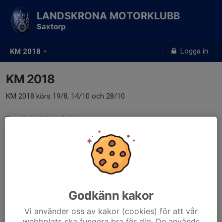
LANDSKRONA MOTORKLUBB
Saxtorp
Logga in
KM 2018
KM 2018
KM 2018 körs 19/8, 14/10 och 28/10
Resultatet hittar du
här.
Godkänn kakor
Vi använder oss av kakor (cookies) för att vår
webbplats ska fungera bra för dig. De används