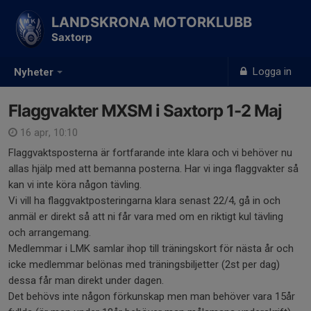
LANDSKRONA MOTORKLUBB
Saxtorp
Logga in
Nyheter
Flaggvakter MXSM i Saxtorp 1-2 Maj
16 apr, 10:10
Flaggvaktsposterna är fortfarande inte klara och vi behöver nu
allas hjälp med att bemanna posterna. Har vi inga flaggvakter så
kan vi inte köra någon tävling.
Vi vill ha flaggvaktposteringarna klara senast 22/4, gå in och
anmäl er direkt så att ni får vara med om en riktigt kul tävling
och arrangemang.
Medlemmar i LMK samlar ihop till träningskort för nästa år och
icke medlemmar belönas med träningsbiljetter (2st per dag)
dessa får man direkt under dagen.
Det behövs inte någon förkunskap men man behöver vara 15år