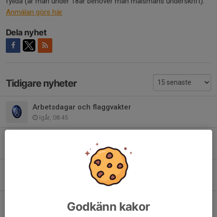
fyllda (är man under 18år behöver man målsmans underskrift).
Anmälan görs här
Dela nyhet
Tidigare nyheter
Arbetsdagar och flaggvakter
Igår, 08:45
Tisdagsträningen drar igång
2 aug, 21:38
Inbjudan till HMCK Stafetten
1 aug, 10:35
Resultat KM
Godkänn kakor
19 jul, 14:14