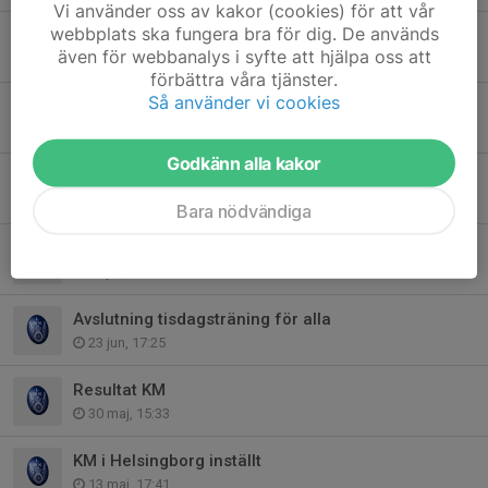
Vi använder oss av kakor (cookies) för att vår
webbplats ska fungera bra för dig. De används
Flaggvakter DM 26-27/9
även för webbanalys i syfte att hjälpa oss att
15 jul, 14:58
förbättra våra tjänster.
Så använder vi cookies
Sommarbrev, banvärd och klubbdag
8 jul, 17:51
Godkänn alla kakor
Klubbdag i Skivarp 2/8
3 jul, 08:35
Bara nödvändiga
Tävlingsmöte torsdag
30 jun, 22:04
Avslutning tisdagsträning för alla
23 jun, 17:25
Resultat KM
30 maj, 15:33
KM i Helsingborg inställt
13 maj, 17:41